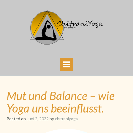
Skip
to
content
Mut und Balance – wie
Yoga uns beeinflusst.
Posted on
Juni 2, 2022
by
chitraniyoga