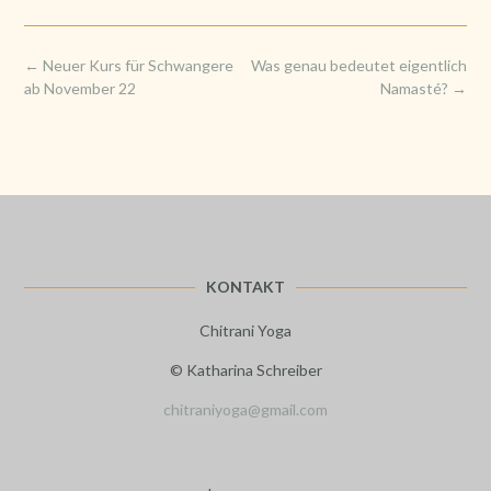
Post
←
Neuer Kurs für Schwangere
Was genau bedeutet eigentlich
navigation
ab November 22
Namasté?
→
KONTAKT
Chitrani Yoga
© Katharina Schreiber
chitraniyoga@gmail.com